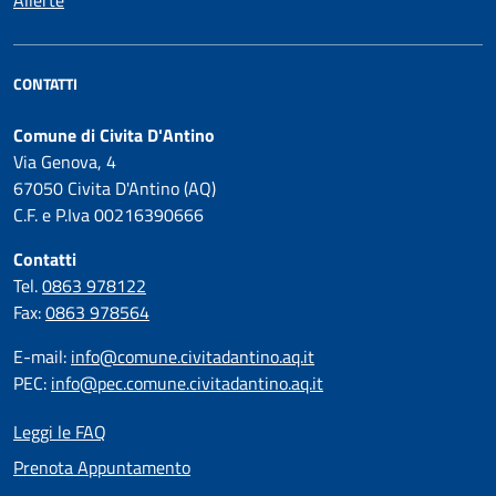
Allerte
CONTATTI
Comune di Civita D'Antino
Via Genova, 4
67050 Civita D'Antino (AQ)
C.F. e P.Iva 00216390666
Contatti
Tel.
0863 978122
Fax:
0863 978564
E-mail:
info@comune.civitadantino.aq.it
PEC:
info@pec.comune.civitadantino.aq.it
Leggi le FAQ
Prenota Appuntamento