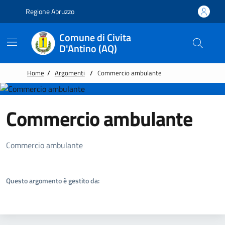
Vai alle notizie in primo piano
Vai al footer
Regione Abruzzo
Comune di Civita
D'Antino (AQ)
Home
/
Argomenti
/
Commercio ambulante
Commercio ambulante
Dettagli Argomento
Commercio ambulante
Questo argomento è gestito da: