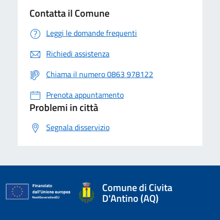
Contatta il Comune
Leggi le domande frequenti
Richiedi assistenza
Chiama il numero 0863 978122
Prenota appuntamento
Problemi in città
Segnala disservizio
Comune di Civita
D'Antino (AQ)