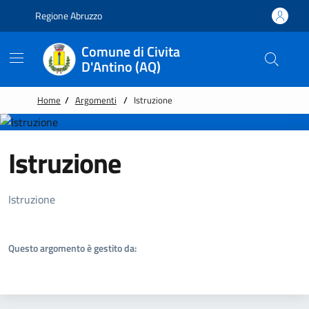
Vai alle notizie in primo piano
Vai al footer
Regione Abruzzo
Comune di Civita
D'Antino (AQ)
Home
/
Argomenti
/
Istruzione
Istruzione
Dettagli Argomento
Istruzione
Questo argomento è gestito da: