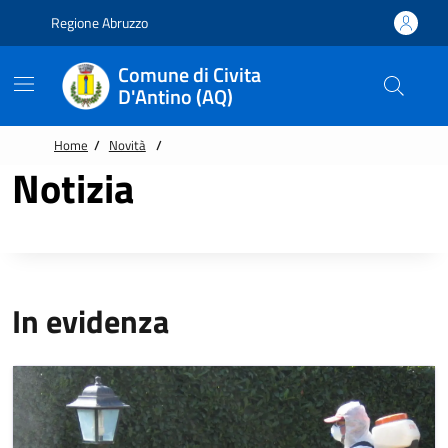
Vai alle notizie in primo piano
Vai al footer
Regione Abruzzo
Comune di Civita
D'Antino (AQ)
Home
/
Novità
/
Notizia
In evidenza