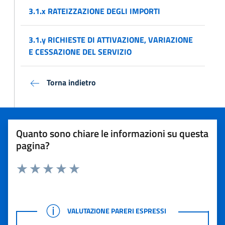
3.1.x RATEIZZAZIONE DEGLI IMPORTI
3.1.y RICHIESTE DI ATTIVAZIONE, VARIAZIONE
E CESSAZIONE DEL SERVIZIO
Torna indietro
Quanto sono chiare le informazioni su questa
pagina?
Rating:
Valuta 1 stelle su 5
Valuta 2 stelle su 5
Valuta 3 stelle su 5
Valuta 4 stelle su 5
Valuta 5 stelle su 5
VALUTAZIONE PARERI ESPRESSI
VALUTAZIONE PARERI ESPRESSI