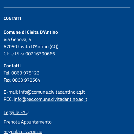
CONTATTI
Comune di Civita D'Antino
Via Genova, 4
67050 Civita D'Antino (AQ)
C.F. e P.Iva 00216390666
Contatti
Tel.
0863 978122
Fax:
0863 978564
E-mail:
info@comune.civitadantino.aq.it
PEC:
info@pec.comune.civitadantino.aq.it
Leggi le FAQ
Prenota Appuntamento
Segnala disservizio