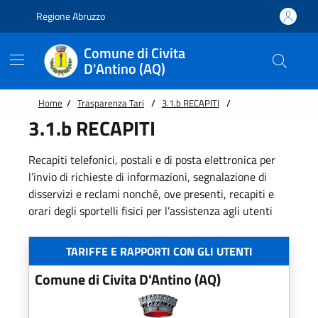
Vai alle notizie in primo piano
Vai al footer
Regione Abruzzo
Comune di Civita
D'Antino (AQ)
Home
/
Trasparenza Tari
/
3.1.b RECAPITI
/
3.1.b RECAPITI
Recapiti telefonici, postali e di posta elettronica per
l’invio di richieste di informazioni, segnalazione di
disservizi e reclami nonché, ove presenti, recapiti e
orari degli sportelli fisici per l’assistenza agli utenti
TARIFFE E RAPPORTI CON GLI UTENTI
Comune di Civita D'Antino (AQ)