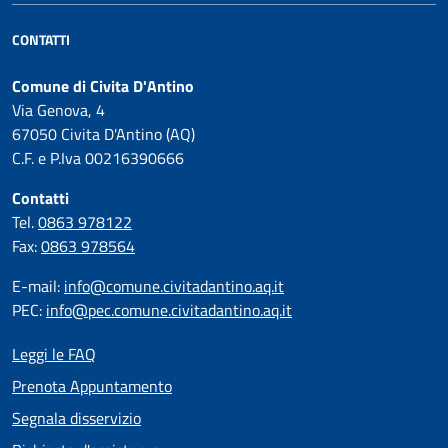
CONTATTI
Comune di Civita D'Antino
Via Genova, 4
67050 Civita D'Antino (AQ)
C.F. e P.Iva 00216390666
Contatti
Tel.
0863 978122
Fax:
0863 978564
E-mail:
info@comune.civitadantino.aq.it
PEC:
info@pec.comune.civitadantino.aq.it
Leggi le FAQ
Prenota Appuntamento
Segnala disservizio