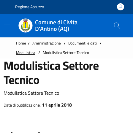
Vai alle notizie in primo piano
Vai al footer
Regione Abruzzo
Comune di Civita
D'Antino (AQ)
Home
/
Amministrazione
/
Documenti e dati
/
Modulistica
/
Modulistica Settore Tecnico
Modulistica Settore
Tecnico
Modulistica Settore Tecnico
11 aprile 2018
Data di pubblicazione: