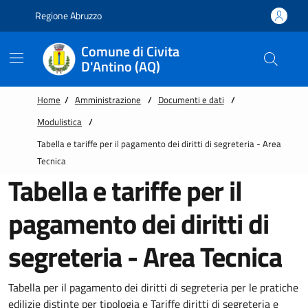
Vai alle notizie in primo piano
Vai al footer
Regione Abruzzo
Comune di Civita
D'Antino (AQ)
Home
/
Amministrazione
/
Documenti e dati
/
Modulistica
/
Tabella e tariffe per il pagamento dei diritti di segreteria - Area
Tecnica
Tabella e tariffe per il
pagamento dei diritti di
segreteria - Area Tecnica
Tabella per il pagamento dei diritti di segreteria per le pratiche
edilizie distinte per tipologia e Tariffe diritti di segreteria e