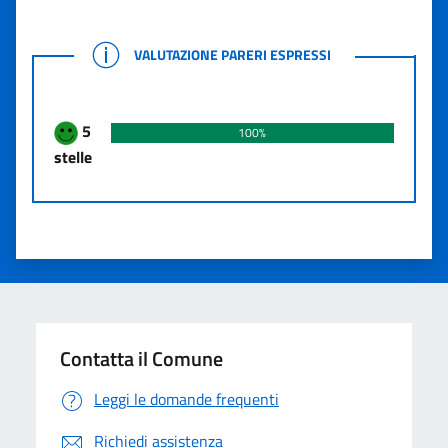
VALUTAZIONE PARERI ESPRESSI
VALUTAZIONE PARERI ESPRESSI
5
100%
stelle
Contatta il Comune
Leggi le domande frequenti
Richiedi assistenza