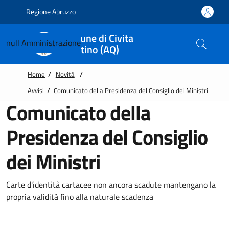
Vai alle notizie in primo piano
Vai al footer
Regione Abruzzo
Comune di Civita
null
Amministrazione
D'Antino (AQ)
Home
/
Novità
/
Avvisi
/
Comunicato della Presidenza del Consiglio dei Ministri
Comunicato della
Presidenza del Consiglio
dei Ministri
Carte d'identità cartacee non ancora scadute mantengano la
propria validità fino alla naturale scadenza