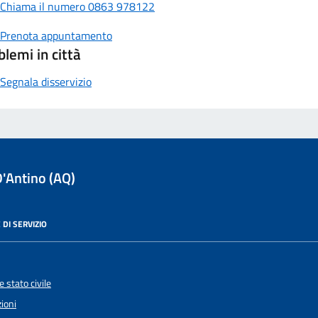
Chiama il numero 0863 978122
Prenota appuntamento
blemi in città
Segnala disservizio
D'Antino (AQ)
 DI SERVIZIO
 stato civile
ioni