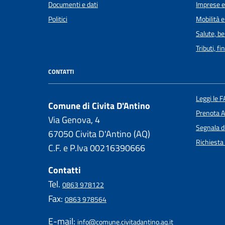
Documenti e dati
Imprese 
Politici
Mobilità e
Salute, b
Tributi, f
CONTATTI
Leggi le 
Comune di Civita D'Antino
Prenota 
Via Genova, 4
Segnala d
67050 Civita D'Antino (AQ)
Richiesta
C.F. e P.Iva 00216390666
Contatti
Tel.
0863 978122
Fax:
0863 978564
E-mail:
info@comune.civitadantino.aq.it