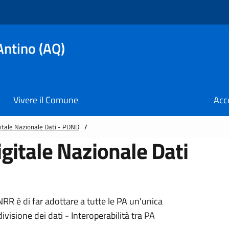
Antino (AQ)
Vivere il Comune
Acc
itale Nazionale Dati - PDND
/
gitale Nazionale Dati
RR è di far adottare a tutte le PA un'unica
visione dei dati - Interoperabilità tra PA