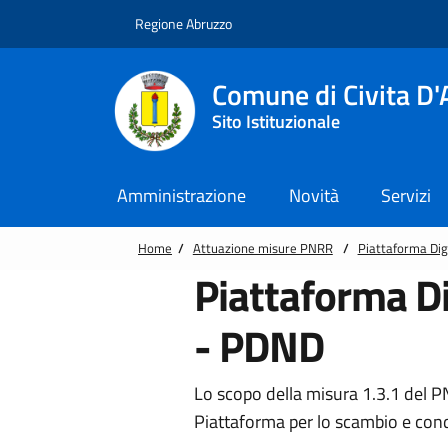
Vai alle notizie in primo piano
Vai al footer
Regione Abruzzo
Comune di Civita D'
Sito Istituzionale
Amministrazione
Novità
Servizi
Home
/
Attuazione misure PNRR
/
Piattaforma Dig
Piattaforma Di
- PDND
Lo scopo della misura 1.3.1 del PN
Piattaforma per lo scambio e condi