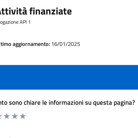
ttività finanziate
ogazione API 1
ltimo aggiornamento:
16/01/2025
to sono chiare le informazioni su questa pagina?
 1 stelle su 5
luta 2 stelle su 5
Valuta 3 stelle su 5
Valuta 4 stelle su 5
Valuta 5 stelle su 5