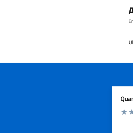
A
Er
U
Quan
Rating:
Valuta
Va