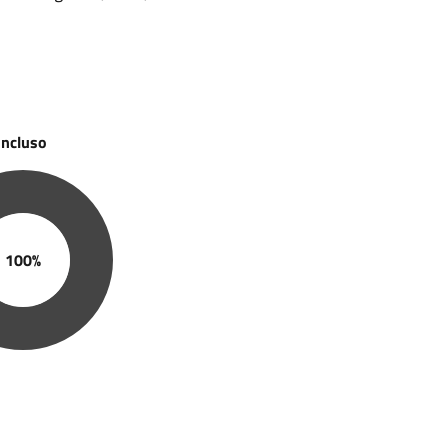
oncluso
100%
anzamento