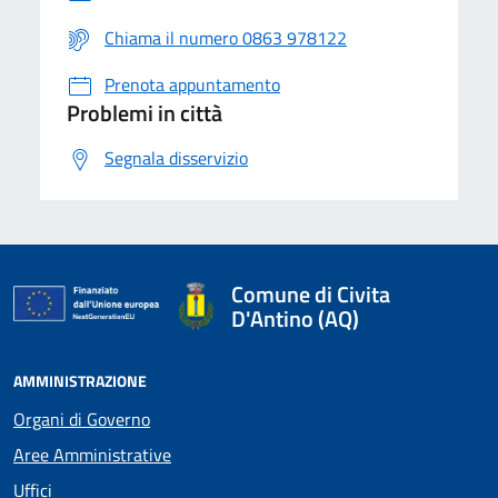
Chiama il numero 0863 978122
Prenota appuntamento
Problemi in città
Segnala disservizio
Comune di Civita
D'Antino (AQ)
AMMINISTRAZIONE
Organi di Governo
Aree Amministrative
Uffici