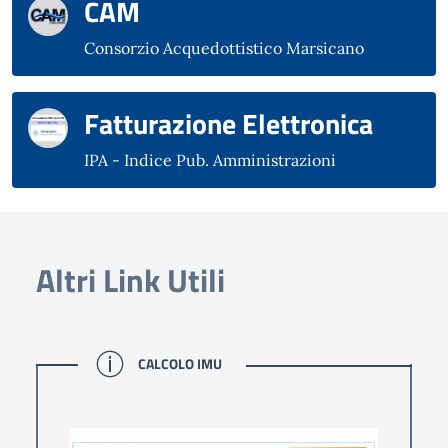
CAM
Consorzio Acquedottistico Marsicano
Fatturazione Elettronica
IPA - Indice Pub. Amministrazioni
Altri Link Utili
CALCOLO IMU
CALCOLO IMU