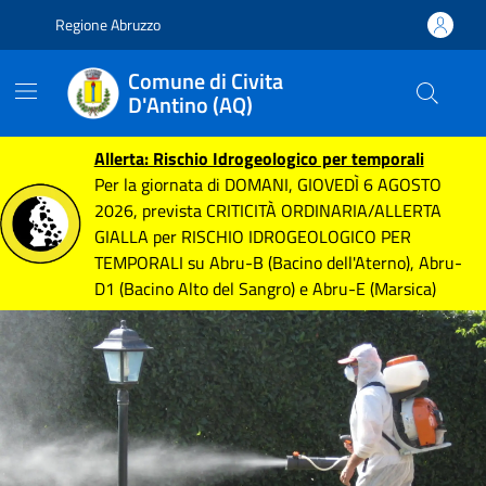
Vai alle notizie in primo piano
Vai al footer
Regione Abruzzo
Comune di Civita
D'Antino (AQ)
Allerta: Rischio Idrogeologico per temporali
Per la giornata di DOMANI, GIOVEDÌ 6 AGOSTO
2026, prevista CRITICITÀ ORDINARIA/ALLERTA
GIALLA per RISCHIO IDROGEOLOGICO PER
TEMPORALI su Abru-B (Bacino dell'Aterno), Abru-
D1 (Bacino Alto del Sangro) e Abru-E (Marsica)
Contenuti In evidenza
Contenuti in evidenza