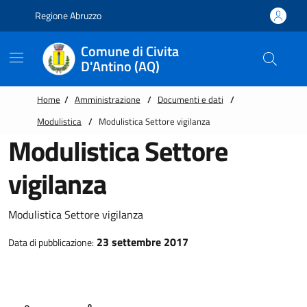
Vai alle notizie in primo piano
Vai al footer
Regione Abruzzo
Comune di Civita
D'Antino (AQ)
Home
/
Amministrazione
/
Documenti e dati
/
Modulistica
/
Modulistica Settore vigilanza
Modulistica Settore
vigilanza
Modulistica Settore vigilanza
23 settembre 2017
Data di pubblicazione: