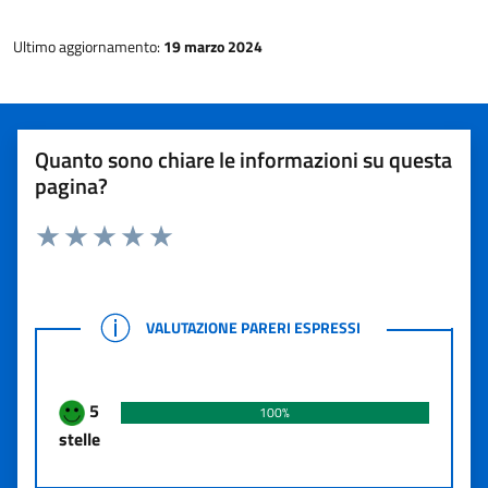
Ultimo aggiornamento:
19 marzo 2024
Quanto sono chiare le informazioni su questa
pagina?
Rating:
Valuta 1 stelle su 5
Valuta 2 stelle su 5
Valuta 3 stelle su 5
Valuta 4 stelle su 5
Valuta 5 stelle su 5
VALUTAZIONE PARERI ESPRESSI
VALUTAZIONE PARERI ESPRESSI
5
100%
stelle